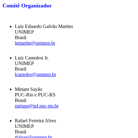
Comitê Organizador
Luiz Eduardo Galvão Martins
UNIMEP
Brasil
lgmartin@unimep.br
Luiz Camolesi Jr.
UNIMEP
Brasil
lcamoles@unimep.br
Miriam Sayão
PUC-Rio e PUC-RS
Brasil
miriam@inf.puc-rio.br
Rafael Ferreira Alves
UNIMEP
Brasil
rfalves@unimep.br